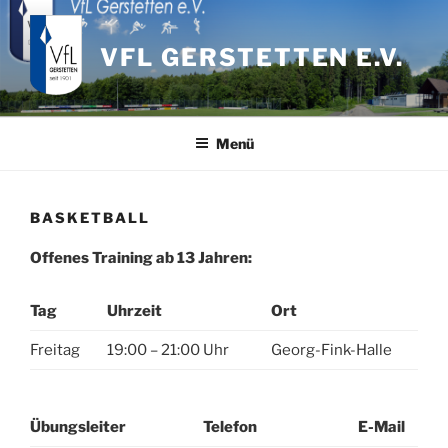
Zum
Inhalt
VFL GERSTETTEN E.V.
springen
Menü
BASKETBALL
Offenes Training ab 13 Jahren:
Tag
Uhrzeit
Ort
Freitag
19:00 – 21:00 Uhr
Georg-Fink-Halle
Übungsleiter
Telefon
E-Mail