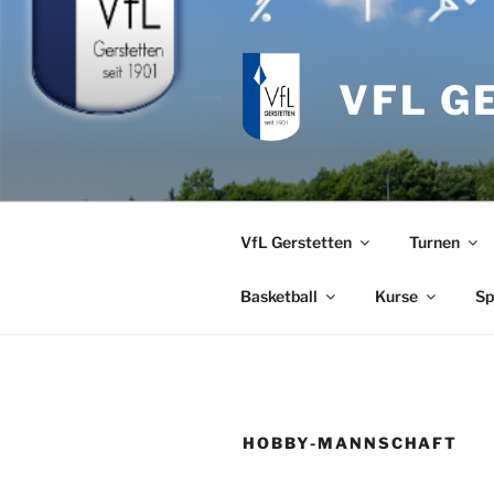
Zum
Inhalt
springen
VFL G
VfL Gerstetten
Turnen
Basketball
Kurse
Sp
HOBBY-MANNSCHAFT