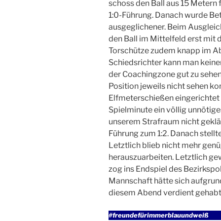
schoss den Ball aus 15 Metern f
1:0-Führung. Danach wurde Bet
ausgeglichener. Beim Ausgleich
den Ball im Mittelfeld erst mit
Torschütze zudem knapp im Ab
Schiedsrichter kann man keine
der Coachingzone gut zu sehen 
Position jeweils nicht sehen ko
Elfmeterschießen eingerichtet h
Spielminute ein völlig unnötiges
unserem Strafraum nicht geklär
Führung zum 1:2. Danach stellte
Letztlich blieb nicht mehr gen
herauszuarbeiten. Letztlich ge
zog ins Endspiel des Bezirkspo
Mannschaft hätte sich aufgrund
diesem Abend verdient gehabt
#freundefürimmerblauundweiß