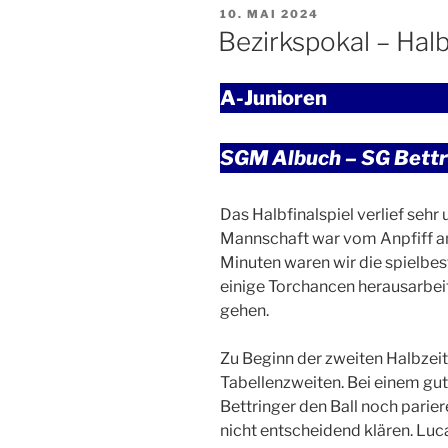
VERÖFFENTLICHT
10. MAI 2024
AM
Bezirkspokal – Hal
A-Junioren
SGM Albuch – SG Bettri
Das Halbfinalspiel verlief sehr
Mannschaft war vom Anpfiff an 
Minuten waren wir die spielbe
einige Torchancen herausarbeit
gehen.
Zu Beginn der zweiten Halbzeit
Tabellenzweiten. Bei einem gut
Bettringer den Ball noch parie
nicht entscheidend klären. Luc