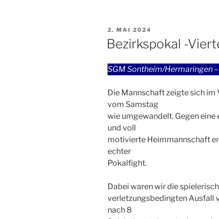
VERÖFFENTLICHT
2. MAI 2024
AM
Bezirkspokal -Viert
SGM Sontheim/Hermaringen – S
Die Mannschaft zeigte sich im
vom Samstag
wie umgewandelt. Gegen eine e
und voll
motivierte Heimmannschaft ent
echter
Pokalfight.
Dabei waren wir die spieleris
verletzungsbedingten Ausfall 
nach 8