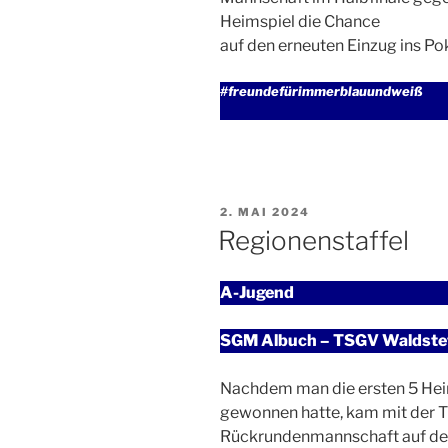
Heimspiel die Chance
auf den erneuten Einzug ins Pok
#freundefürimmerblauundweiß
VERÖFFENTLICHT
2. MAI 2024
AM
Regionenstaffel
A-Jugend
SGM Albuch – TSGV Waldstett
Nachdem man die ersten 5 Heim
gewonnen hatte, kam mit der T
Rückrundenmannschaft auf den 