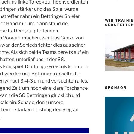
lach ins linke Toreck zur hochverdienten
tringen stärker und das Spiel wurde
streffer nahm ein Bettringer Spieler
WIR TRAINIE
 der Hand mir und dann stand der
GERSTETTEN
seits. Dem gut pfeifenden
n Vorwurf machen, weil das Ganze von
war, der Schiedsrichter dies aus seiner
nnte. Als sich beide Teams bereits auf ein
atten, unterlief uns in der 88.
 Foulspiel. Der fällige Freistoß konnte in
t werden und Bettringen erzielte die
n wir auf 3-4-3 um und versuchten alles.
ügend Zeit, um noch eine klare Torchance
SPONSOR
wann die SG Bettringen glücklich und
kals ein. Schade, denn unsere
 einer starken Leistung den Sieg an
.