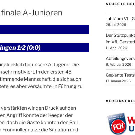
NEUESTE BE
bfinale A-Junioren
Jubiläum VfL G
26. Juli 2026
Der Stützpunk
im VfL Gerstett
ngen 1:2 (0:0)
11. April 2026
Abteilungsver
 unglücklich für unsere A-Jugend. Die
8. Februar 2026
sehr motiviert. In den ersten 45
Geplante Tests
stimmende Mannschaft, die sich auch
17. Januar 2026
ete, es aber versäumte, in Führung zu
VEREINSFRE
 verstärkten wir den Druck auf den
en Angriff konnte der Keeper der
ren, doch die Gäste konnten den Ball
a Fronmüller nutze die Situation und