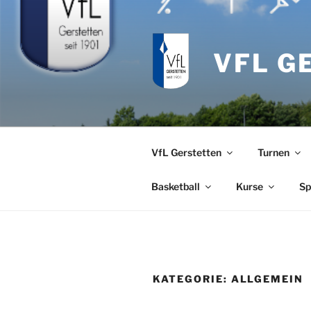
Zum
Inhalt
springen
VFL G
VfL Gerstetten
Turnen
Basketball
Kurse
Sp
KATEGORIE:
ALLGEMEIN