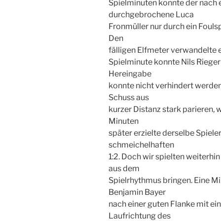
Spielminuten konnte der nach 
durchgebrochene Luca
Fronmüller nur durch ein Fouls
Den
fälligen Elfmeter verwandelte e
Spielminute konnte Nils Rieger
Hereingabe
konnte nicht verhindert werde
Schuss aus
kurzer Distanz stark parieren,
Minuten
später erzielte derselbe Spiel
schmeichelhaften
1:2. Doch wir spielten weiterhi
aus dem
Spielrhythmus bringen. Eine M
Benjamin Bayer
nach einer guten Flanke mit ei
Laufrichtung des