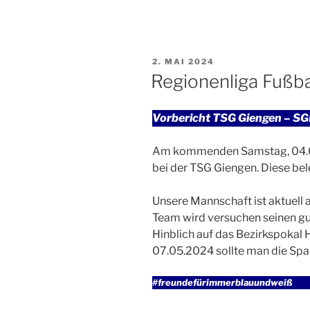
VERÖFFENTLICHT
2. MAI 2024
AM
Regionenliga Fußba
Vorbericht TSG Giengen – S
Am kommenden Samstag, 04.05
bei der TSG Giengen. Diese bele
Unsere Mannschaft ist aktuell a
Team wird versuchen seinen gu
Hinblich auf das Bezirkspokal
07.05.2024 sollte man die Spa
#freundefürimmerblauundweiß