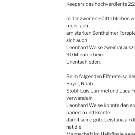
Keepers das hochverdiente 2:2
In der zweiten Hälfte blieben 
mehrfach
am starken Sontheimer Torspiel
sich auch
Leonhard Weise zweimal ausze
90 Minuten beim
Unentschieden.
Beim folgenden Elfmeterschieß
Bayer, Noah
Stobl, Luis Lammel und Luca Fro
verwandeln.
Leonhard Weise konnte den ers
parieren und krönte
damit seine gute Leistung an d
hat die
Mannschaft im Halbfinale gege