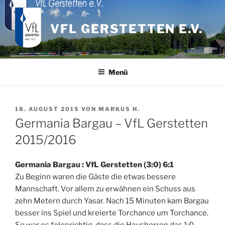
Zum
Inhalt
VFL GERSTETTEN E.V.
springen
Menü
VERÖFFENTLICHT
18. AUGUST 2015
VON
MARKUS H.
AM
Germania Bargau – VfL Gerstetten
2015/2016
Germania Bargau : VfL Gerstetten (3:0) 6:1
Zu Beginn waren die Gäste die etwas bessere
Mannschaft. Vor allem zu erwähnen ein Schuss aus
zehn Metern durch Yasar. Nach 15 Minuten kam Bargau
besser ins Spiel und kreierte Torchance um Torchance.