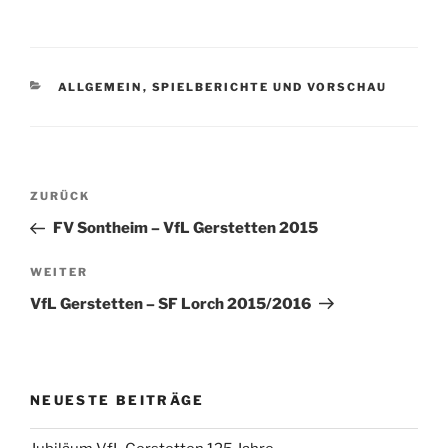
KATEGORIEN
ALLGEMEIN
,
SPIELBERICHTE UND VORSCHAU
Beitragsnavigation
Vorheriger
ZURÜCK
Beitrag
FV Sontheim – VfL Gerstetten 2015
Nächster
WEITER
Beitrag
VfL Gerstetten – SF Lorch 2015/2016
NEUESTE BEITRÄGE