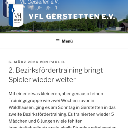
Zum
Inhalt
VFL GERSTETTEN E.V.
springen
Menü
VERÖFFENTLICHT
6. MÄRZ 2024
VON
PAUL D.
AM
2. Bezirksfördertraining bringt
Spieler wieder weiter
Mit einer etwas kleineren, aber genauso feinen
Trainingsgruppe wie zwei Wochen zuvor in
Waldhausen, ging es am Sonntag in Gerstetten in das
zweite Bezirksfördertraining. Es trainierten wieder 5
Mädchen und 6 Jungen (viele fehlten