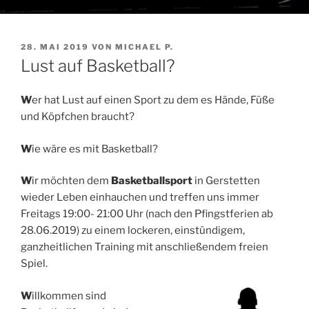
VERÖFFENTLICHT
28. MAI 2019
VON
MICHAEL P.
AM
Lust auf Basketball?
W
er hat Lust auf einen Sport zu dem es Hände, Füße
und Köpfchen braucht?
W
ie wäre es mit Basketball?
W
ir möchten dem
Basketballsport
in Gerstetten
wieder Leben einhauchen und treffen uns immer
Freitags 19:00- 21:00 Uhr (nach den Pfingstferien ab
28.06.2019) zu einem lockeren, einstündigem,
ganzheitlichen Training mit anschließendem freien
Spiel.
W
illkommen sind