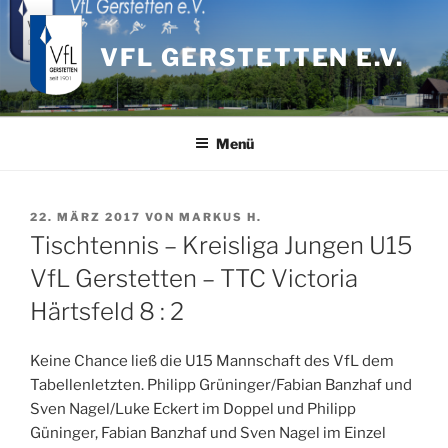
Zum
Inhalt
VFL GERSTETTEN E.V.
springen
Menü
VERÖFFENTLICHT
22. MÄRZ 2017
VON
MARKUS H.
AM
Tischtennis – Kreisliga Jungen U15
VfL Gerstetten – TTC Victoria
Härtsfeld 8 : 2
Keine Chance ließ die U15 Mannschaft des VfL dem
Tabellenletzten. Philipp Grüninger/Fabian Banzhaf und
Sven Nagel/Luke Eckert im Doppel und Philipp
Güninger, Fabian Banzhaf und Sven Nagel im Einzel