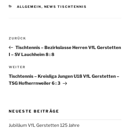
KATEGORIEN
ALLGEMEIN
,
NEWS TISCHTENNIS
Beitragsnavigation
Vorheriger
ZURÜCK
Beitrag
Tischtennis – Bezirkslasse Herren VfL Gerstetten
I – SV Lauchheim 8 : 8
Nächster
WEITER
Beitrag
Tischtennis – Kreisliga Jungen U18 VfL Gerstetten –
TSG Hofherrnweiler 6 : 3
NEUESTE BEITRÄGE
Jubiläum VfL Gerstetten 125 Jahre