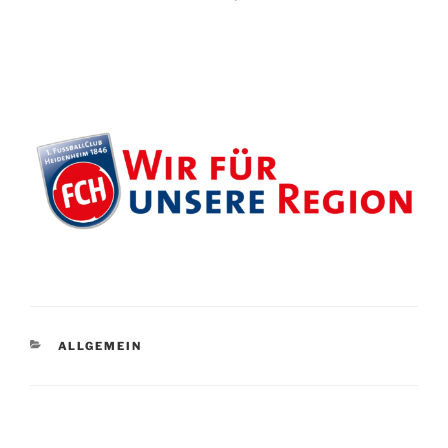
KATEGORIEN
ALLGEMEIN
Beitragsnavigation