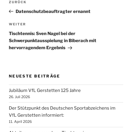
Vorheriger
ZURÜCK
Beitrag
Datenschutzbeauftragter ernannt
Nächster
WEITER
Beitrag
Tischtennis: Sven Nagel bei der
Schwerpunktausspielung in Biberach mit
hervorragendem Ergebnis
NEUESTE BEITRÄGE
Jubiläum VfL Gerstetten 125 Jahre
26. Juli 2026
Der Stützpunkt des Deutschen Sportabzeichens im
VfL Gerstetten informiert:
11. April 2026