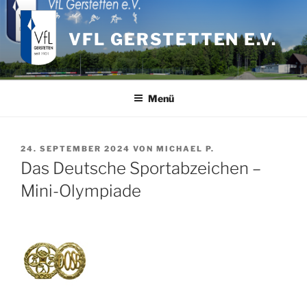
Zum
Inhalt
VFL GERSTETTEN E.V.
springen
Menü
VERÖFFENTLICHT
24. SEPTEMBER 2024
VON
MICHAEL P.
AM
Das Deutsche Sportabzeichen –
Mini-Olympiade