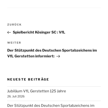
Beitragsnavigation
Vorheriger
ZURÜCK
Beitrag
Spielbericht Kösinger SC : VfL
Nächster
WEITER
Beitrag
Der Stützpunkt des Deutschen Sportabzeichens im
VfL Gerstetten informiert:
NEUESTE BEITRÄGE
Jubiläum VfL Gerstetten 125 Jahre
26. Juli 2026
Der Stützpunkt des Deutschen Sportabzeichens im