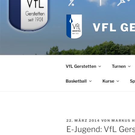
Zum
Inhalt
springen
VFL G
VfL Gerstetten
Turnen
Basketball
Kurse
Sp
VERÖFFENTLICHT
22. MÄRZ 2014
VON
MARKUS H
AM
E-Jugend: VfL Gers