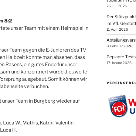
26. Juli 2026
Der Stützpunk
m 8:2
im VfL Gerstett
ete unser Team mit einem Heimspiel in
11. April 2026
Abteilungsver
8. Februar 2026
nser Team gegen die E-Junioren des TV
Geplante Tests
ten Halbzeit konnte man absehen, dass
17. Januar 2026
en Rasens, ein gutes Ende für unser
am und konzentriert wurde die zweite
Vorsprung ausgebaut. Somit können wir
VEREINSFRE
 Habenseite verbuchen.
nser Team in Burgberg wieder auf
, Luca W., Mathis, Katrin, Valentin,
 Luca H.