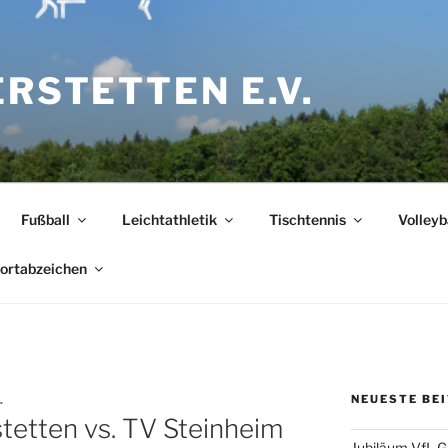
ERSTETTEN E.V.
Fußball
Leichtathletik
Tischtennis
Volleyb
ortabzeichen
NEUESTE BE
.
tetten vs. TV Steinheim
Jubiläum VfL G