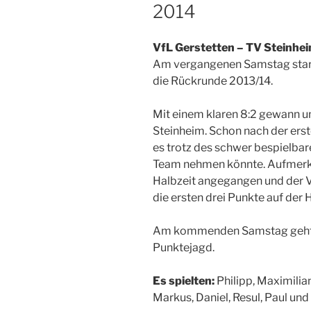
2014
VfL Gerstetten – TV Steinhei
Am vergangenen Samstag start
die Rückrunde 2013/14.
Mit einem klaren 8:2 gewann u
Steinheim. Schon nach der ers
es trotz des schwer bespielbar
Team nehmen könnte. Aufmerks
Halbzeit angegangen und der 
die ersten drei Punkte auf der
Am kommenden Samstag geht u
Punktejagd.
Es spielten:
Philipp, Maximilian
Markus, Daniel, Resul, Paul und