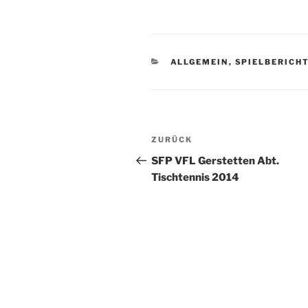
KATEGORIEN
ALLGEMEIN
,
SPIELBERICHT
Beitragsnavigation
Vorheriger
ZURÜCK
Beitrag
SFP VFL Gerstetten Abt.
Tischtennis 2014