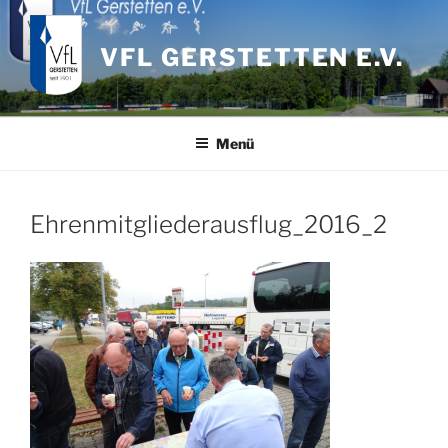
Zum
Inhalt
VFL GERSTETTEN E.V.
springen
Menü
Ehrenmitgliederausflug_2016_2