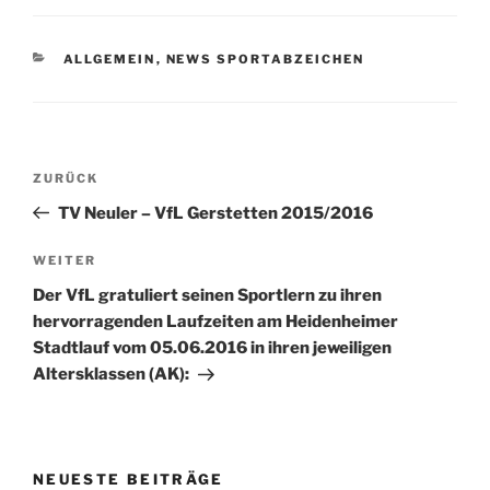
KATEGORIEN
ALLGEMEIN
,
NEWS SPORTABZEICHEN
Beitragsnavigation
Vorheriger
ZURÜCK
Beitrag
TV Neuler – VfL Gerstetten 2015/2016
Nächster
WEITER
Beitrag
Der VfL gratuliert seinen Sportlern zu ihren
hervorragenden Laufzeiten am Heidenheimer
Stadtlauf vom 05.06.2016 in ihren jeweiligen
Altersklassen (AK):
NEUESTE BEITRÄGE