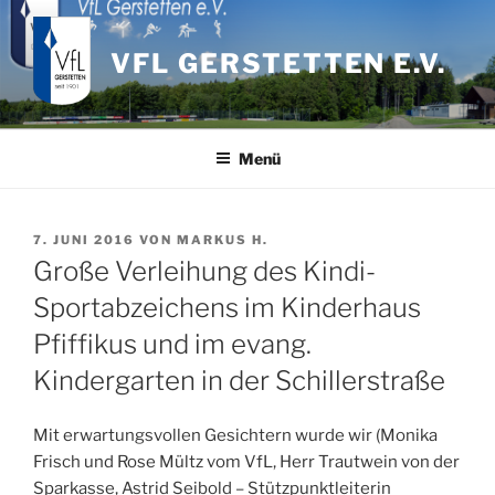
Zum
Inhalt
VFL GERSTETTEN E.V.
springen
Menü
VERÖFFENTLICHT
7. JUNI 2016
VON
MARKUS H.
AM
Große Verleihung des Kindi-
Sportabzeichens im Kinderhaus
Pfiffikus und im evang.
Kindergarten in der Schillerstraße
Mit erwartungsvollen Gesichtern wurde wir (Monika
Frisch und Rose Mültz vom VfL, Herr Trautwein von der
Sparkasse, Astrid Seibold – Stützpunktleiterin