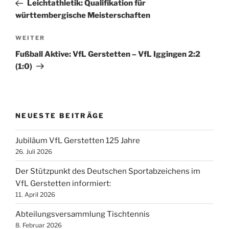
Beitrag
Leichtathletik: Qualifikation für
württembergische Meisterschaften
Nächster
WEITER
Beitrag
Fußball Aktive: VfL Gerstetten – VfL Iggingen 2:2
(1:0)
NEUESTE BEITRÄGE
Jubiläum VfL Gerstetten 125 Jahre
26. Juli 2026
Der Stützpunkt des Deutschen Sportabzeichens im
VfL Gerstetten informiert:
11. April 2026
Abteilungsversammlung Tischtennis
8. Februar 2026