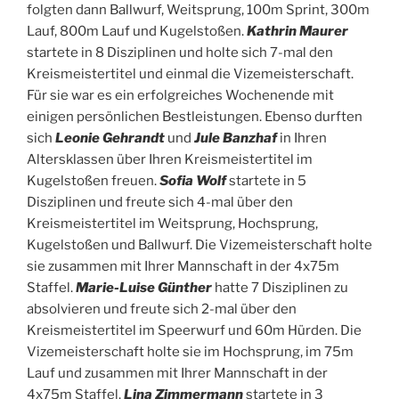
folgten dann Ballwurf, Weitsprung, 100m Sprint, 300m
Lauf, 800m Lauf und Kugelstoßen.
Kathrin Maurer
startete in 8 Disziplinen und holte sich 7-mal den
Kreismeistertitel und einmal die Vizemeisterschaft.
Für sie war es ein erfolgreiches Wochenende mit
einigen persönlichen Bestleistungen. Ebenso durften
sich
Leonie Gehrandt
und
Jule Banzhaf
in Ihren
Altersklassen über Ihren Kreismeistertitel im
Kugelstoßen freuen.
Sofia Wolf
startete in 5
Disziplinen und freute sich 4-mal über den
Kreismeistertitel im Weitsprung, Hochsprung,
Kugelstoßen und Ballwurf. Die Vizemeisterschaft holte
sie zusammen mit Ihrer Mannschaft in der 4x75m
Staffel.
Marie-Luise Günther
hatte 7 Disziplinen zu
absolvieren und freute sich 2-mal über den
Kreismeistertitel im Speerwurf und 60m Hürden. Die
Vizemeisterschaft holte sie im Hochsprung, im 75m
Lauf und zusammen mit Ihrer Mannschaft in der
4x75m Staffel.
Lina
Zimmermann
startete in 3