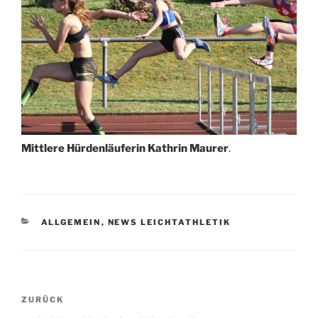
Mittlere Hürdenläuferin Kathrin Maurer
.
KATEGORIEN
ALLGEMEIN
,
NEWS LEICHTATHLETIK
Beitragsnavigation
Vorheriger
ZURÜCK