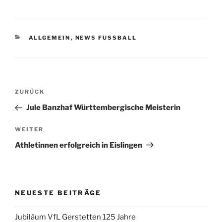
KATEGORIEN
ALLGEMEIN
,
NEWS FUSSBALL
Beitragsnavigation
Vorheriger
ZURÜCK
Beitrag
Jule Banzhaf Württembergische Meisterin
Nächster
WEITER
Beitrag
Athletinnen erfolgreich in Eislingen
NEUESTE BEITRÄGE
Jubiläum VfL Gerstetten 125 Jahre