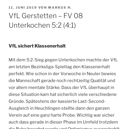
VERÖFFENTLICHT
11. JUNI 2019
VON
MARKUS H.
AM
VfL Gerstetten – FV 08
Unterkochen 5:2 (4:1)
VfL sichert Klassenerhalt
Mit dem 5:2-Sieg gegen Unterkochen machte der VfL
am letzten Bezirksliga-Spieltag den Klassenerhalt
perfekt. Wie schon in der Vorwoche in Neuler bewies
die Mannschaft gerade noch rechtzeitig Qualität und
vor allem mentale Stärke. Dass der VfL überhaupt in
diese Situation kam hat sicherlich viele verschiedene
Gründe. Spätestens der kassierte Last-Second-
Ausgleich in Heuchlingen stellte dann den ganzen
Verei
n auf eine ganz harte Probe. Wichtig war sicher
auch dass gerade in dieser Phase im Umfeld trotzdem
die Ruhe bewahrt wurde und Optimismus ausgestrahlt