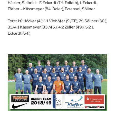
Häcker, Seibold – F. Eckardt (74. Follath), J. Eckardt,
Färber – Kässmeyer (84. Daler), Evrensel, Söllner
Tore: 1:0 Häcker (4.), 1:1 Viehöfer (9./FE), 2:1 Söllner (30.),
3:1/4:1 Kässmeyer (33./45.), 4:2 Zeller (49.), 5:2 J.
Eckardt (64.)